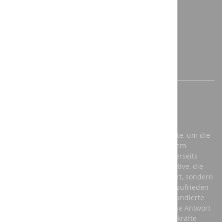
Referenzen
Anfahrt / Kontakt
AKTUELLE INFORMATIONEN
AUSBILDUNG BEI DER A3T ENGINEERING GMBH
Einerseits benötigt Deutschland dringend Fachkräfte, um die
Anforderungen der Zukunft zu meistern und auf dem
globalen Markt konkurrenzfähig zu bleiben. Andererseits
brauchen junge Menschen eine berufliche Perspektive, die
ihnen nicht nur ein vernünftiges Einkommen sichert, sondern
auch ihre persönliche Entwicklung fördert und sie zufrieden
stellt. Die beste Antwort auf diese Fragen ist eine fundierte
Ausbildung in einem anerkannten Beruf – und diese Antwort
sollte aus den Unternehmen kommen, die auf Fachkräfte