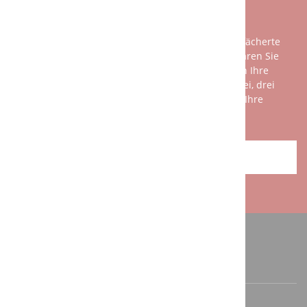
DA.
Unsere Beratung ist so individuell wie das breit gefächerte
Spektrum unserer Kundschaft. Am besten vereinbaren Sie
einen persönlichen Gesprächstermin mit uns, denn Ihre
Wünsche und unsere Leistungen sind nicht mit zwei, drei
Sätzen am Telefon zu erklären. Wir freuen uns auf Ihre
Herausforderung!
ANFAHRT / KONTAKT
ANSCHRIFT / KONTAKT