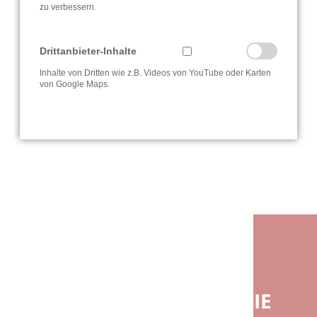
zu verbessern.
Drittanbieter-Inhalte
Seite 1 von 3
Inhalte von Dritten wie z.B. Videos von YouTube oder Karten
von Google Maps.
1
2
3
Vorwärts
Ende
BENÖTIGEN SIE EINE INDIVIDUELLE
BERATUNG?
BEI FRAGEN GERNE FÜR SIE