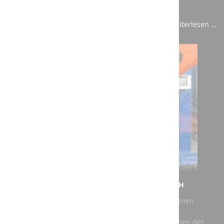
angewiesen sind.
Weiterlesen …
NEUER AUFTRAG FÜR DIE A3T ENGINEERING GMBH
Bei unserem jüngsten Auftrag geht es darum, für einen
Kunden eine vorhandene Roboter Schleifkabine zu
modernisieren. Als Roboter kommen dabei Maschinen der