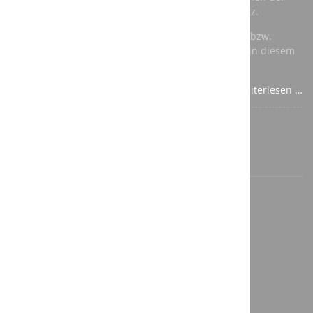
renommierten Hersteller Kuka und ABB zum Einsatz.
Für die speicherprogrammierbare Steuerung (SPS) bzw.
Totally Integrated Automation (TIA) verwenden wir in diesem
Fall Komponenten von Siemens.
Weiterlesen …
©2026 A3T Engineering GmbH
Impressum
Datenschutz
Cookie Einstellungen aufrufen