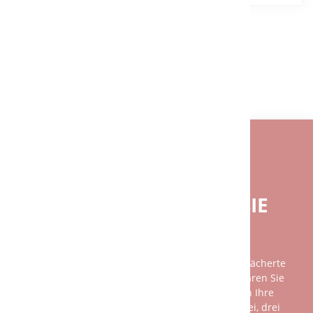
ZURÜCK
BENÖTIGEN SIE EINE INDIVIDUELLE
BERATUNG?
BEI FRAGEN GERNE FÜR SIE
DA.
Unsere Beratung ist so individuell wie das breit gefächerte
Spektrum unserer Kundschaft. Am besten vereinbaren Sie
einen persönlichen Gesprächstermin mit uns, denn Ihre
Wünsche und unsere Leistungen sind nicht mit zwei, drei