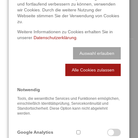
und fortlaufend verbessern zu können, verwenden
info@a3t.de
wir Cookies. Durch die weitere Nutzung der
Webseite stimmen Sie der Verwendung von Cookies
zu.
NAVIGATION
Weitere Informationen zu Cookies erhalten Sie in
unserer
Datenschutzerklärung
.
Startseite
Auswahl erlauben
Aktuelles
Alle Cookies zulassen
Über uns
Lösungen
Notwendig
Tools, die wesentliche Services und Funktionen ermöglichen,
Referenzen
einschließlich Identitätsprüfung, Servicekontinuität und
Standortsicherheit. Diese Option kann nicht abgelehnt
werden.
Anfahrt / Kontakt
Google Analytics