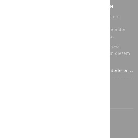
NEUER AUFTRAG FÜR DIE A3T ENGINEERING GMBH
Bei unserem jüngsten Auftrag geht es darum, für einen
Kunden eine vorhandene Roboter Schleifkabine zu
modernisieren. Als Roboter kommen dabei Maschinen der
renommierten Hersteller Kuka und ABB zum Einsatz.
Für die speicherprogrammierbare Steuerung (SPS) bzw.
Totally Integrated Automation (TIA) verwenden wir in diesem
Fall Komponenten von Siemens.
Weiterlesen …