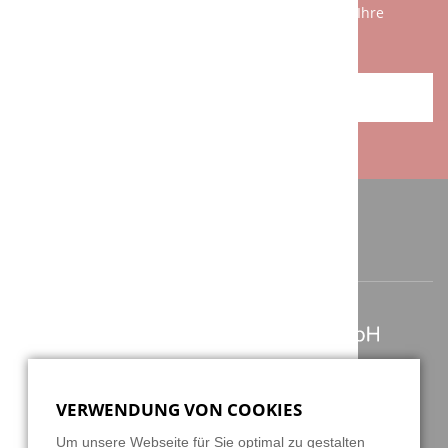
Sätzen am Telefon zu erklären. Wir freuen uns auf Ihre
Herausforderung!
ANFAHRT / KONTAKT
ANSCHRIFT / KONTAKT
Berghauser Str. 62
D-42859 Remscheid
VERWENDUNG VON COOKIES
+49 2191 4622158
Um unsere Webseite für Sie optimal zu gestalten