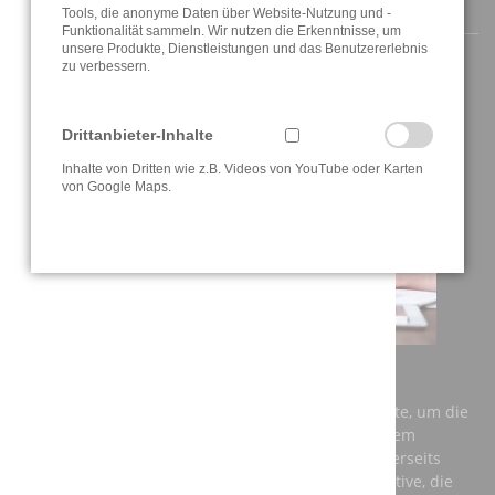
AKTUELLE INFORMATIONEN
Tools, die anonyme Daten über Website-Nutzung und -
Funktionalität sammeln. Wir nutzen die Erkenntnisse, um
unsere Produkte, Dienstleistungen und das Benutzererlebnis
zu verbessern.
Drittanbieter-Inhalte
Inhalte von Dritten wie z.B. Videos von YouTube oder Karten
von Google Maps.
AUSBILDUNG BEI DER A3T ENGINEERING GMBH
Einerseits benötigt Deutschland dringend Fachkräfte, um die
Anforderungen der Zukunft zu meistern und auf dem
globalen Markt konkurrenzfähig zu bleiben. Andererseits
brauchen junge Menschen eine berufliche Perspektive, die