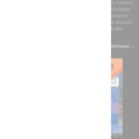
ihnen nicht nur ein vernünftiges Einkommen sichert, sondern
auch ihre persönliche Entwicklung fördert und sie zufrieden
stellt. Die beste Antwort auf diese Fragen ist eine fundierte
Ausbildung in einem anerkannten Beruf – und diese Antwort
sollte aus den Unternehmen kommen, die auf Fachkräfte
angewiesen sind.
Weiterlesen …