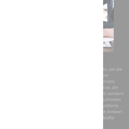
AUSBILDUNG BEI DER A3T ENGINEERING GMBH
Einerseits benötigt Deutschland dringend Fachkräfte, um die
Anforderungen der Zukunft zu meistern und auf dem
globalen Markt konkurrenzfähig zu bleiben. Andererseits
brauchen junge Menschen eine berufliche Perspektive, die
ihnen nicht nur ein vernünftiges Einkommen sichert, sondern
auch ihre persönliche Entwicklung fördert und sie zufrieden
stellt. Die beste Antwort auf diese Fragen ist eine fundierte
Ausbildung in einem anerkannten Beruf – und diese Antwort
sollte aus den Unternehmen kommen, die auf Fachkräfte
angewiesen sind.