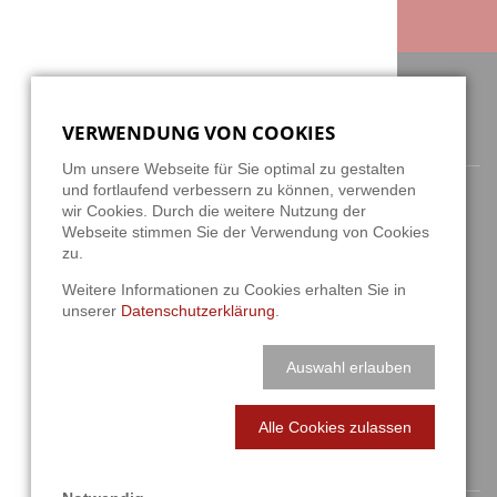
VERWENDUNG VON COOKIES
ANSCHRIFT / KONTAKT
Um unsere Webseite für Sie optimal zu gestalten
und fortlaufend verbessern zu können, verwenden
wir Cookies. Durch die weitere Nutzung der
Webseite stimmen Sie der Verwendung von Cookies
zu.
Berghauser Str. 62
Weitere Informationen zu Cookies erhalten Sie in
D-42859 Remscheid
unserer
Datenschutzerklärung
.
+49 2191 4622158
Auswahl erlauben
info@a3t.de
Alle Cookies zulassen
NAVIGATION