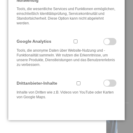
Notwendig
Tools, die wesentliche Services und Funktionen ermöglichen,
Startseite
einschließlich Identitätsprüfung, Servicekontinuität und
Standortsicherheit. Diese Option kann nicht abgelehnt
werden.
Aktuelles
Über uns
Google Analytics
Lösungen
Tools, die anonyme Daten über Website-Nutzung und -
Funktionalität sammeln. Wir nutzen die Erkenntnisse, um
Referenzen
unsere Produkte, Dienstleistungen und das Benutzererlebnis
zu verbessern.
Anfahrt / Kontakt
Drittanbieter-Inhalte
Inhalte von Dritten wie z.B. Videos von YouTube oder Karten
AKTUELLE INFORMATIONEN
von Google Maps.