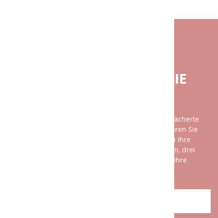
BENÖTIGEN SIE EINE INDIVIDUELLE
BERATUNG?
BEI FRAGEN GERNE FÜR SIE
DA.
Unsere Beratung ist so individuell wie das breit gefächerte
Spektrum unserer Kundschaft. Am besten vereinbaren Sie
einen persönlichen Gesprächstermin mit uns, denn Ihre
Wünsche und unsere Leistungen sind nicht mit zwei, drei
Sätzen am Telefon zu erklären. Wir freuen uns auf Ihre
Herausforderung!
ANFAHRT / KONTAKT