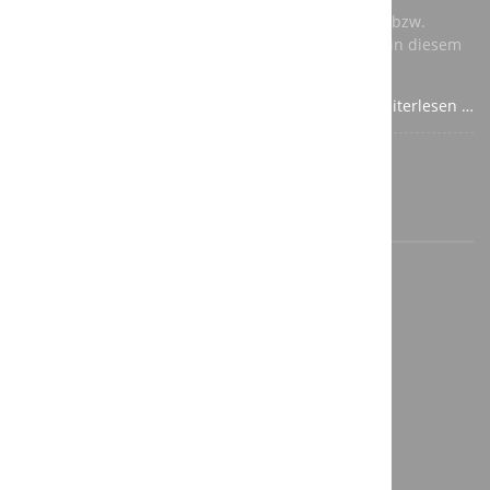
Für die speicherprogrammierbare Steuerung (SPS) bzw.
Totally Integrated Automation (TIA) verwenden wir in diesem
Fall Komponenten von Siemens.
Weiterlesen …
©2026 A3T Engineering GmbH
Impressum
Datenschutz
Cookie Einstellungen aufrufen