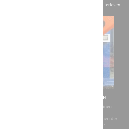
Weiterlesen …
NEUER AUFTRAG FÜR DIE A3T ENGINEERING GMBH
Bei unserem jüngsten Auftrag geht es darum, für einen
Kunden eine vorhandene Roboter Schleifkabine zu
modernisieren. Als Roboter kommen dabei Maschinen der
renommierten Hersteller Kuka und ABB zum Einsatz.